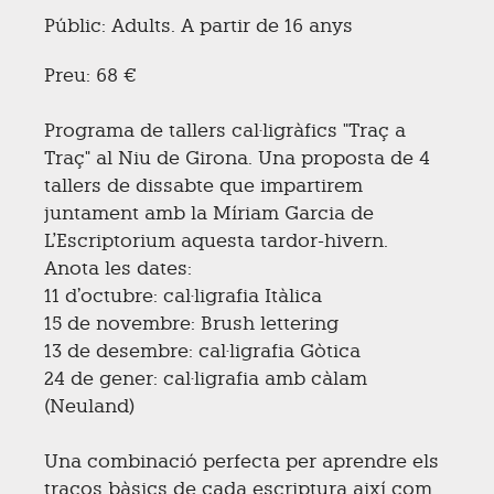
Públic: Adults. A partir de 16 anys
Preu: 68 €
Programa de tallers cal·ligràfics "Traç a
Traç" al Niu de Girona. Una proposta de 4
tallers de dissabte que impartirem
juntament amb la Míriam Garcia de
L'Escriptorium aquesta tardor-hivern.
Anota les dates:
11 d’octubre: cal·ligrafia Itàlica
15 de novembre: Brush lettering
13 de desembre: cal·ligrafia Gòtica
24 de gener: cal·ligrafia amb càlam
(Neuland)
Una combinació perfecta per aprendre els
traços bàsics de cada escriptura així com