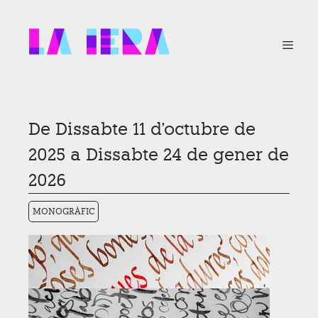
Vés
al
contingut
Menú
De Dissabte 11 d'octubre de
2025 a Dissabte 24 de gener de
2026
MONOGRÀFIC