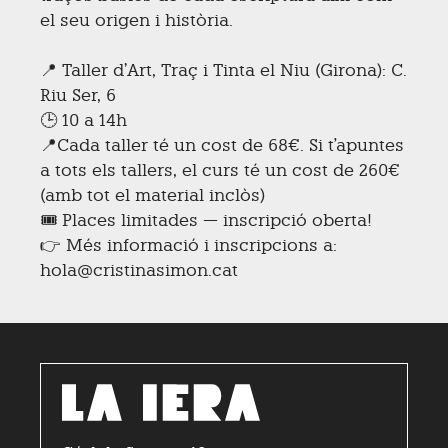
el seu origen i història.
📍 Taller d’Art, Traç i Tinta el Niu (Girona): C.
Riu Ser, 6
🕒 10 a 14h
📍Cada taller té un cost de 68€. Si t'apuntes
a tots els tallers, el curs té un cost de 260€
(amb tot el material inclòs)
🎟️ Places limitades — inscripció oberta!
👉 Més informació i inscripcions a:
hola@cristinasimon.cat